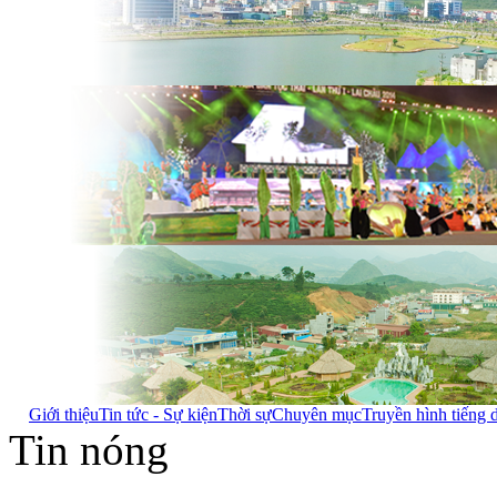
Giới thiệu
Tin tức - Sự kiện
Thời sự
Chuyên mục
Truyền hình tiếng 
Tin nóng