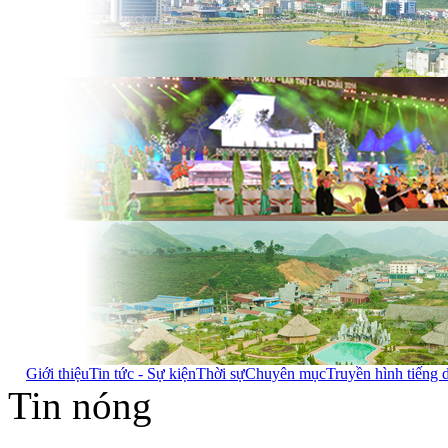
Giới thiệu
Tin tức - Sự kiện
Thời sự
Chuyên mục
Truyền hình tiếng 
Tin nóng