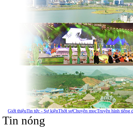
Giới thiệu
Tin tức - Sự kiện
Thời sự
Chuyên mục
Truyền hình tiếng 
Tin nóng