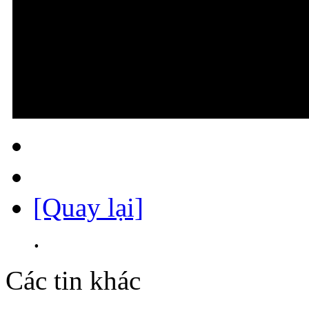
[Quay lại]
.
Các tin khác