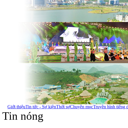
Giới thiệu
Tin tức - Sự kiện
Thời sự
Chuyên mục
Truyền hình tiếng 
Tin nóng