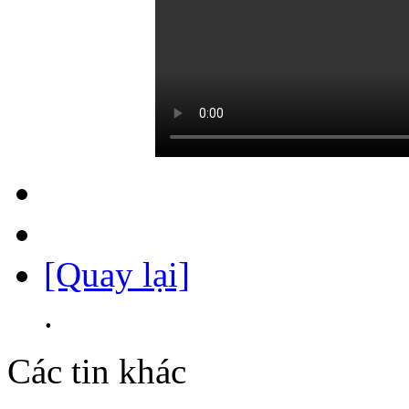
[Quay lại]
.
Các tin khác