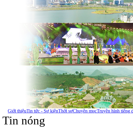
Giới thiệu
Tin tức - Sự kiện
Thời sự
Chuyên mục
Truyền hình tiếng 
Tin nóng