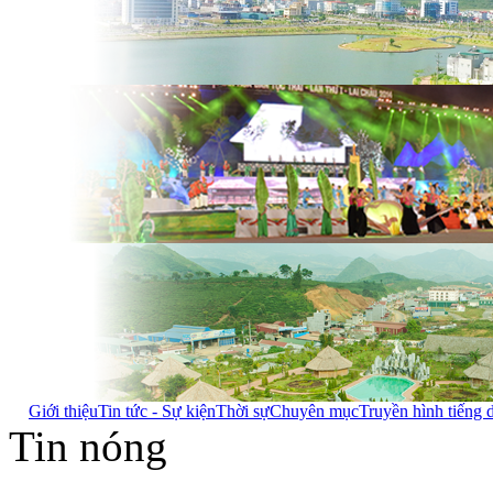
Giới thiệu
Tin tức - Sự kiện
Thời sự
Chuyên mục
Truyền hình tiếng 
Tin nóng