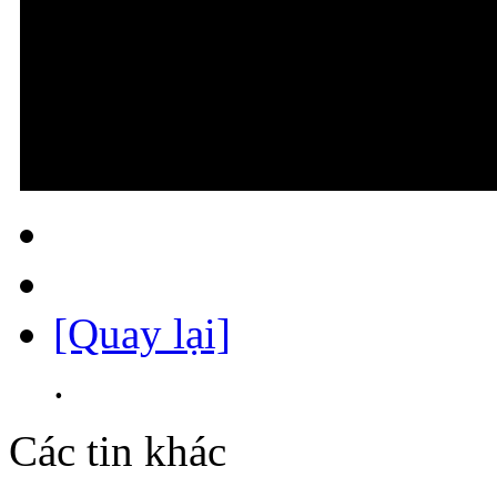
[Quay lại]
.
Các tin khác