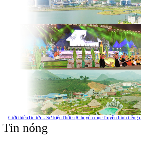
Giới thiệu
Tin tức - Sự kiện
Thời sự
Chuyên mục
Truyền hình tiếng 
Tin nóng