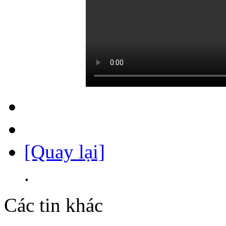
[Quay lại]
.
Các tin khác