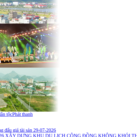
dân tộc
Phát thanh
 đấu giá tài sản 29-07-2026
26
XÂY DỰNG KHU DU LỊCH CỘNG ĐỒNG KHÔNG KHÓI THU