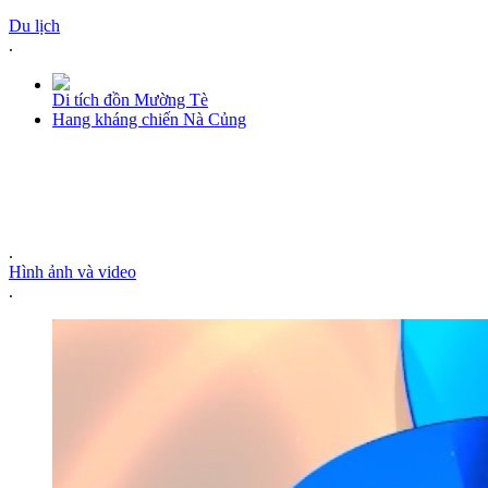
Du lịch
.
Di tích đồn Mường Tè
Hang kháng chiến Nà Củng
.
Hình ảnh và video
.