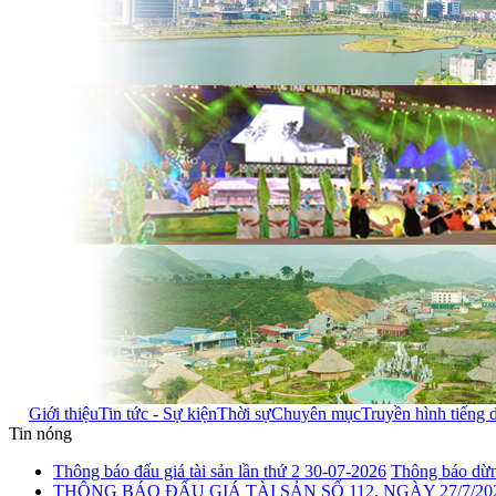
Giới thiệu
Tin tức - Sự kiện
Thời sự
Chuyên mục
Truyền hình tiếng 
Tin nóng
Thông báo đấu giá tài sản lần thứ 2 30-07-2026
Thông báo dừng
THÔNG BÁO ĐẤU GIÁ TÀI SẢN SỐ 112, NGÀY 27/7/20