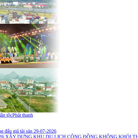
dân tộc
Phát thanh
 đấu giá tài sản 29-07-2026
26
XÂY DỰNG KHU DU LỊCH CỘNG ĐỒNG KHÔNG KHÓI THU