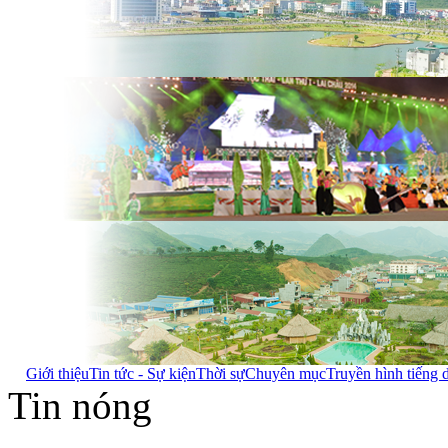
Giới thiệu
Tin tức - Sự kiện
Thời sự
Chuyên mục
Truyền hình tiếng 
Tin nóng