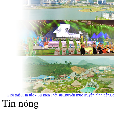
Giới thiệu
Tin tức - Sự kiện
Thời sự
Chuyên mục
Truyền hình tiếng 
Tin nóng